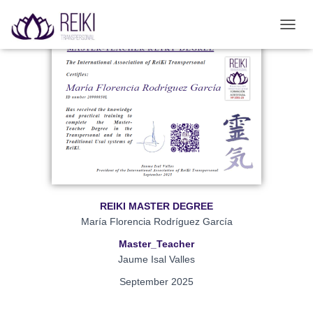
Validador de títulos
C
A
M
B
I
A
R
M
O
D
O
D
E
REIKI MASTER DEGREE
N
A
María Florencia Rodríguez García
V
Master_Teacher
E
Jaume Isal Valles
G
A
September 2025
C
I