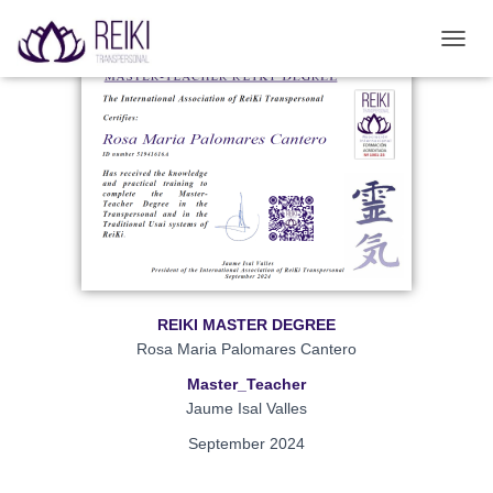
Validador de títulos
C
A
M
B
I
A
R
M
O
D
O
D
E
REIKI MASTER DEGREE
N
A
Rosa Maria Palomares Cantero
V
Master_Teacher
E
Jaume Isal Valles
G
A
September 2024
C
I